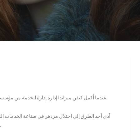
عندما أكمل كيفن ميراندا إدارة إدارة الخدمة من مؤسسة الإدارة في جونسون بجامعة كورنيل ، فكر في خياراته.
أدى أحد الطرق إلى احتلال مزدهر في صناعة الخدمات الن
من الأبواب. ومع ذلك كان الطريق الآخر هو الذي اهتم به.