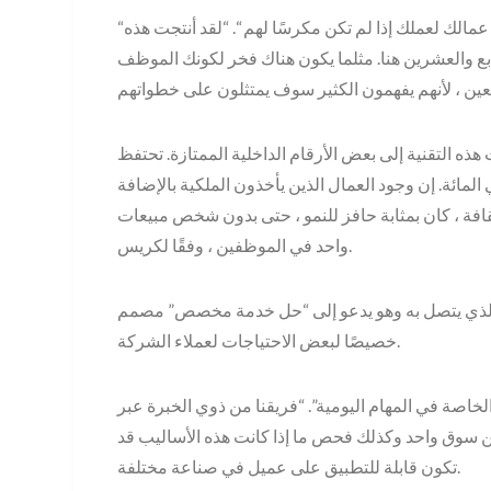
“الولاء يذهب كلا الاتجاهين. لا يمكنك أن تتوقع أن يخصص عمالك لعملك إذا لم تكن مكرسًا لهم “. “لقد أنتجت هذه
رابع والعشرين هنا. مثلما يكون هناك فخر لكونك الموظف
لتقنية إلى بعض الأرقام الداخلية الممتازة. تحتفظ MAC Security بأكثر من 95 في المائة من عمالها
اس سنوي ، مقارنة بالسوق الشائع إلى أفضل 50 في المائة. إن وجود العمال الذين يأخذون الملكية بالإضافة
قافة ، كان بمثابة حافز للنمو ، حتى بدون شخص مبيعات
واحد في الموظفين ، وفقًا لكريس.
 الذي يتصل به وهو يدعو إلى “حل خدمة مخصص” مصمم
خصيصًا لبعض الاحتياجات لعملاء الشركة.
لخاصة في المهام اليومية”. “فريقنا من ذوي الخبرة عبر
سوق واحد وكذلك فحص ما إذا كانت هذه الأساليب قد
تكون قابلة للتطبيق على عميل في صناعة مختلفة.