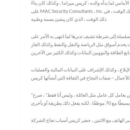
امي لما بدأه والده ، كريس ميراندا ، وكذلك كان بناءً
على MAC Security Consultants ، Inc. كان كريس ميراندا يبني ببطء شركة استشارية أمنية ، في ذلك الوقت ، في
ذلك الوقت ، الذي كان ينشئ بصمة وطنية.
السلسلة إلى شرطة تشيف تديرها لما انتهى به الأمر على
ث يخدم أسواق مثل الرياضة والنقل والنفط وكذلك الغاز
إبلاغ ، وكذلك الإشراف على البيانات المالية والعمليات
“ما لاحظته بالنظر إلى أنني انضممت إلى العمل هو أن كريس يعامل كل عامل مثل العائلة ، وليس أنا فقط” ، صرح