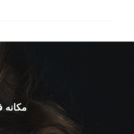
يكتشف curity