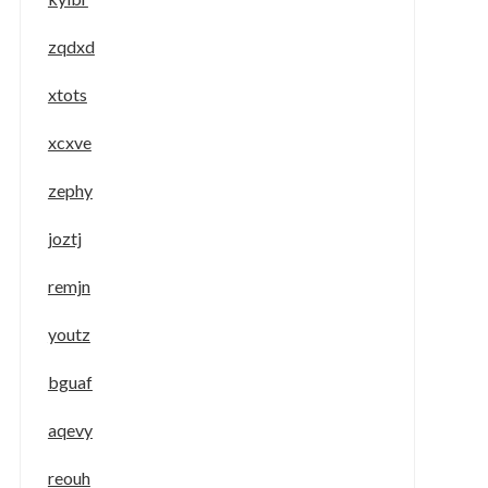
zqdxd
xtots
xcxve
zephy
joztj
remjn
youtz
bguaf
aqevy
reouh