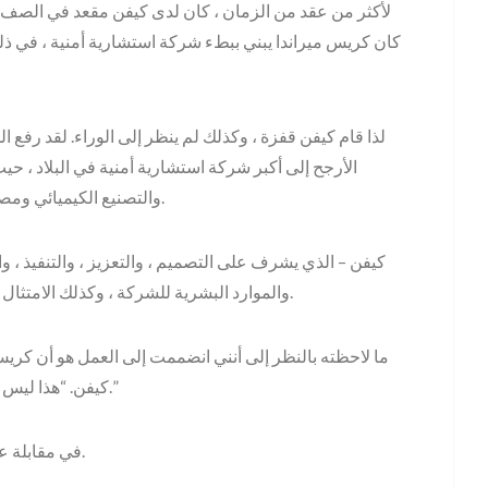
لأكثر من عقد من الزمان ، كان لدى كيفن مقعد في الصف الأم
لذا قام كيفن قفزة ، وكذلك لم ينظر إلى الوراء. لقد رفع 
الأرجح إلى أكبر شركة استشارية أمنية في البلاد ، حي
والتصنيع الكيميائي ومصانع الطاقة والنوويين النباتات وكذلك الكثير من الآخرين.
كيفن – الذي يشرف على التصميم ، والتعزيز ، والتنفيذ ، وال
والموارد البشرية للشركة ، وكذلك الامتثال للأعمال – صفات النجاح في الثقافة التي أنشأتها كريس.
كيفن. “هذا ليس بسيطًا مع 70 موظفًا ، لكنه يفعل ذلك بطريقة أو بأخرى.”
في مقابلة عبر الهاتف مع الاثنين ، حضر كريس أسباب نجاح الشركة.