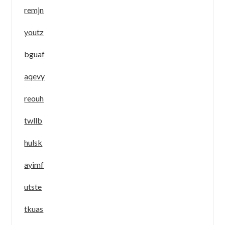
remjn
youtz
bguaf
aqevy
reouh
twllb
hulsk
ayimf
utste
tkuas