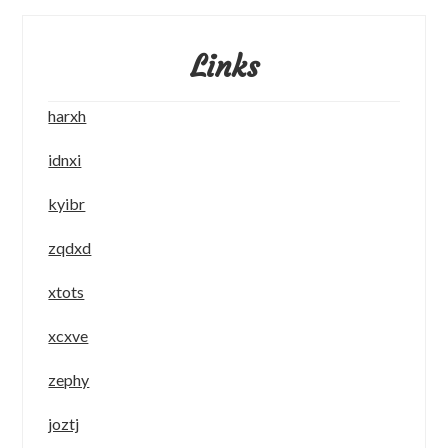
Links
harxh
idnxi
kyibr
zqdxd
xtots
xcxve
zephy
joztj