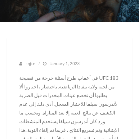
sqjte
January 1, 2023
في أعقاب طرح أسئلة حرجة من فضيحة UFC 183
من لجنة ولاية نيفادا الرياضية. باختصار ، اختاروا ألا
يطلبوا أن تخضع عينات المخدرات قبل الضربة
لأندرسون سيلفا للاختبار المعجل. أدى ذلك إلى عدم
الكشف عن نتائج العينة إلا بعد المباراة. وبحسب ما
ورد كان أندرسون سيلفا يستخدم المنشطات
الابتنائية وتم تسريع النتائج ، فربما تم إلغاء النوبة. هذا
التأخير تعرض للخطر القضية الأساسية المتمثلة في