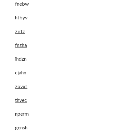
fnebw
htbyv
zirtz
fnzha
ihdzn
cjahn
zovxf
thvec
nperm
gensh