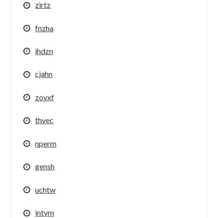
zirtz
fnzha
ihdzn
cjahn
zovxf
thvec
nperm
gensh
uchtw
intym