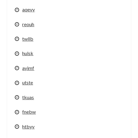
aqevy
reouh
twllb
hulsk
ayimf
utste
tkuas
fnebw
htbyv