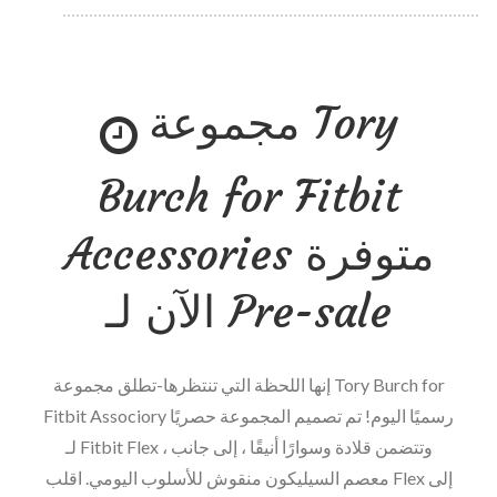
تسعى
ندوة
الويب
مجموعة Tory
في
6
أغسطس
Burch for Fitbit
للإجابة
على
Accessories متوفرة
الأسئلة
التالية:
الآن لـ Pre-sale
هل
يمكن
إنها اللحظة التي تنتظرها-تطلق مجموعة Tory Burch for
أن
Fitbit Associory رسميًا اليوم! تم تصميم المجموعة حصريًا
تلعب
لـ Fitbit Flex ، وتتضمن قلادة وسوارًا أنيقًا ، إلى جانب
السيرة
معصم السيليكون منقوش للأسلوب اليومي. اقلب Flex إلى
الذاتية