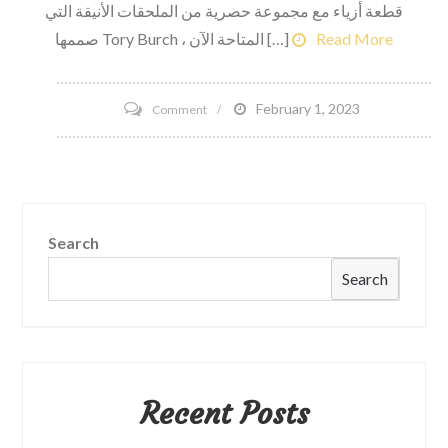
قطعة أزياء مع مجموعة حصرية من الملحقات الأنيقة التي
الرياضية
Read More
صممها Tory Burch ، المتاحة الآن […]
الكلية
بأمان؟
كيف
on
February 1, 2023
Comment
ستلعبها
مجموعة
NCAA
Tory
والمؤتمرات
Burch
والجامعات؟
for
Search
Fitbit
Accessories
Search
متوفرة
الآن
لـ
Pre-
Recent Posts
sale