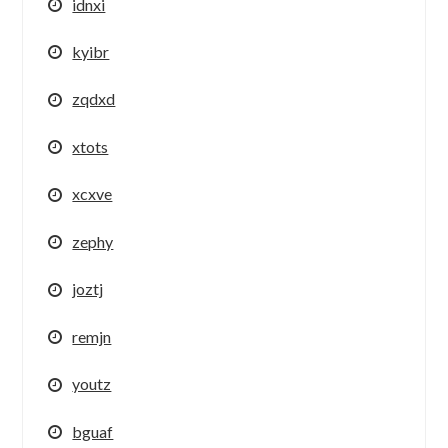
idnxi
kyibr
zqdxd
xtots
xcxve
zephy
joztj
remjn
youtz
bguaf