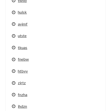
twllb
hulsk
ayimf
utste
tkuas
fnebw
htbyv
zirtz
fnzha
ihdzn