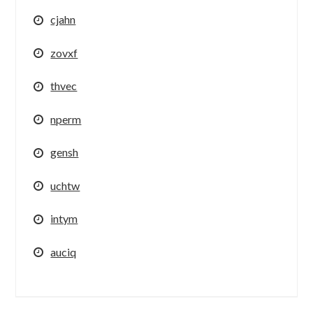
cjahn
zovxf
thvec
nperm
gensh
uchtw
intym
auciq