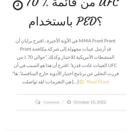
70 ٪ من قائمة UFC
الدعم
العام
باستخدام PED؟
للطلاب
الرياضي
،
في الآونة الأخيرة ، اقترح برايان أن MMA Front Pront
الصورة
Pront قد أرسل عينات مجهولة إلى شركة مكافحة
،
المنشطات الأمريكية للاختبار وكذلك “حوالي 70 ٪ من
دفع
العينات عادت قذرة”. اقترح أن هذا هو السبب في أن UFC
الشبه
“قررت التخلي عن برنامج اختبار الأدوية خارج المنافسة”. ها
؛
Read More
هي التغريدات: لقد تواصلت […]
يقول
غالبية
on
October 10, 2022
Comment
المعجبين
70
أن
٪
Pay
من
the