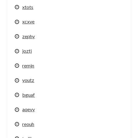
xtots
xcxve
zephy
joztj
remjn
youtz
bguaf
aqevy
reouh