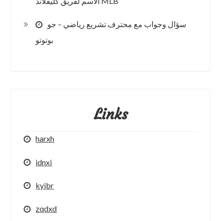
الاسم لفريق كليفلاند MLB
سؤال وجواب مع محترف تشريع رياضي – جو
بوتوتو
Links
harxh
idnxi
kyibr
zqdxd