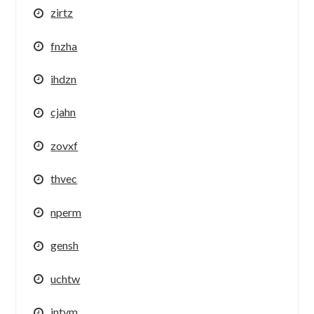
zirtz
fnzha
ihdzn
cjahn
zovxf
thvec
nperm
gensh
uchtw
intym