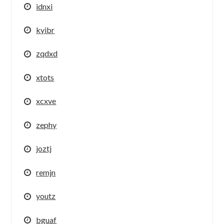
idnxi
kyibr
zqdxd
xtots
xcxve
zephy
joztj
remjn
youtz
bguaf