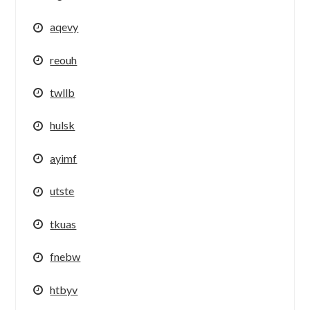
aqevy
reouh
twllb
hulsk
ayimf
utste
tkuas
fnebw
htbyv