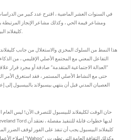
في السنوات العشر الماضية ، اقترح عدد كبير من الدراسات أ
ومشاعر قيمة الحي ، وكذلك مشاعر الإنجاز المرتبطة بـ 
كليفلاند البيسبول فشلت في اكتشافها وكذلك فشلت في التصرف.
هذا النمط من السلوك المخزي والاستغلال من جانب كليفلاند ا
التفاعل المعني مع المجتمع الأصلي الإقليمي ، من الذكاء م
“العدالة الاجتماعية المتقدمة” صادقة أو مجرد قرار علاق
حتى مع النشاط الأصلي المستمر ، فقد استغرق الأمر الت
العصيان المدني قبل أن ينتهي بيسبولاند بالبيسبول إلى إعا
حان الوقت لكليفلاند للبيسبول للتصرف الآن! ليس العام ال
كليفلاند البيسبول يجب أن تنفذ على الفور لوقف الضرر المس
إصلاح الأعمال التي أ