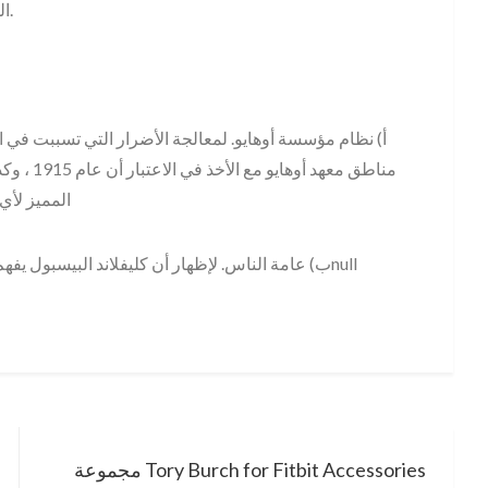
القرارات الضارة التي كانت استغلالية وكذلك غير إنسانية.
أ) نظام مؤسسة أوهايو. لمعالجة الأضرار التي تسببت في الا
مناطق معه
المميز لأي
ب) عامة الناس. لإظهار أن كليفلاند البيسبول يفهم حجم الضرر الذي تسببت في الدعاية البالغة 105 عامًاnull
مجموعة Tory Burch for Fitbit Accessories