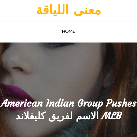
معنى اللياقة
HOME
Group American Indian Group Pushe 
الاسم لفريق كليفلاند MLB