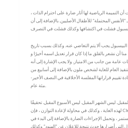
ن التميمة الرياضية لها آثار ضارة على احترام الذات ،
“الأنفس المحتملة” للأطفال الأصليين. بالإضافة إلى أن
لبيسبول يجب ألا يتم التغاضي عنه. وكذلك بسبب تاريخ
نا أن نشعر بالقلق ما إذا كان قرار تعديل اسمه أخيرًا و
ات عامة من جانب من الامتياز. ولا يجب الإشارة إلى أنه
نفيذ العام للغاية لشخص ملون بالإضافة إلى أسابيع من
دة تقييم قراراتها المفلسة الأخلاقية في النصف الأخير-
مئة عام.
مقبل. ليس الشهر المقبل. ليس الأسبوع المقبل. تحقيقًا
لهذه الغاية ، وكذلك في محاولة لإعادة التوازن ، فإن Cleveland Tord لديها خطوات قابلة للتنفيذ مفصلة ، نعتقد أن
تمر ، وتحمل الإجراءات الضارة بالإضافة إلى البدء في
ضرارها حدث نتيجة للإعلان عن “الهنود” وكذلك “Wahoo” ، وكذلك الثقافة العامة التي تطورت