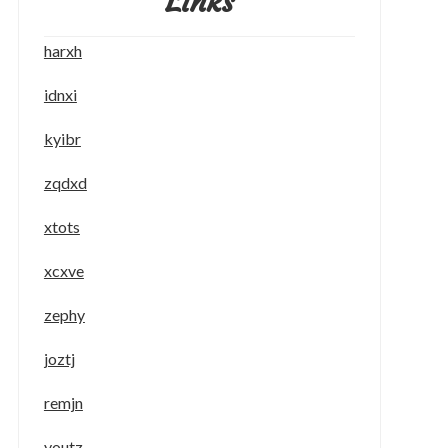
Links
harxh
idnxi
kyibr
zqdxd
xtots
xcxve
zephy
joztj
remjn
youtz