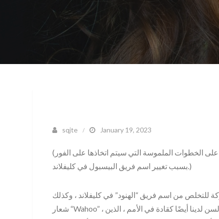
sqjte
January 19, 2023
(ملاحظة المحرر: الالتزام ببيان من كليفلاند الأمريكي الهندي على الخطوات الملموسة التي سيتم اتخاذها على الفور
بسبب تغيير اسم فريق البيسبول في كليفلاند.)
ركة للتخلص من اسم فريق “الهنود” في كليفلاند ، وكذلك
شعار “Wahoo” ، كنا نرد على رغبات مجتمعنا الأصلي الإقليمي ، وكذلك كبار السن لدينا أيضًا كقادة في الأمم ، الذين