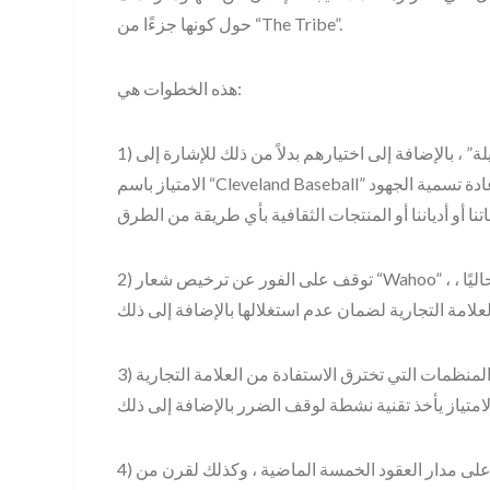
حول كونها جزءًا من “The Tribe”.
هذه الخطوات هي:
1) توقف على الفور عن استخدام “الهنود” وكذلك لقب “القبيلة” ، بالإضافة إلى اختيارهم بدلاً من ذلك للإشارة إلى
الامتياز باسم “Cleveland Baseball” حتى يتم صياغة نظام لإعادة العلامة التجارية ؛ تأكد من أن إعادة تسمية الجهود
2) توقف على الفور عن ترخيص شعار “Wahoo” ، وتراجع أي نوع من التراخيص التي يتم التفاوض عليها حاليًا ،
3) تتبع بقوة مع القانونية تشير إلى تلك المنظمات التي تخترق الاستفادة من العلامة التجارية “Wahoo” ؛ سيظهر هذا
4) اعتذر علنًا عن السكان الأصليين لتجاهلهم وكذلك تهميشنا على مدار العقود الخمسة الماضية ، وكذلك لقرن من