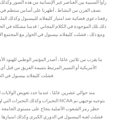
رأوا السببية بين العناصر غير الإنسانية من هذه الصور وكذلك 
نصف القرن من النشاط ، أظهرنا على أساس منتظم في مل
رفعنا دعوى قضائية ضد امتياز كليفلاند للبيسبول وكذلك ال
ذلك تلك الموجودة في الكلام المجاني ؛ قدمنا ​​مشكلة في الحق
ومع ذلك ، فشلت كليفلاند بيسبول في الحوار مع المجتمع ا
ما يقرب من ثلاثين عامًا ، أصدر المؤتمر الوطني للهنود الأمي
الأمريكية أو التمييز المرتبط بتميمة الفريق من قبل أي 
فشلت كليفلاند بيسبول في الحوار ، وفشلت في الاستماع ، وكذلك فشل في التصرف.
منذ حوالي عشرين عامًا ، عندما حدد تعويض الولايات ا
التحيزات وكذلك التحيزات التي لها تأثير 
حظر رمز الشعوب الأصلية بنجاح على مستوى الجامعة عل
فشلت لعبة البيسبول في الدوري الكبرى وكذلك امتيازها ف