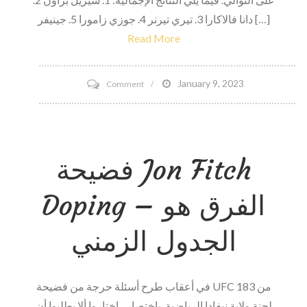
دانا فالاكارا 3. تيري تيرنر 4. جوزي زامورا 5. جينيفر […]
Read More
on
January 9, 2023
Comment
2010
نتائج
رقم
فضيحة Jon Fitch
IFBB
New
Doping – الفرق هو
York
Pro
الجدول الزمني
في أعقاب طرح أسئلة حرجة من فضيحة UFC 183 من
لجنة ولاية نيفادا الرياضية. باختصار ، اختاروا ألا يطلبوا أن