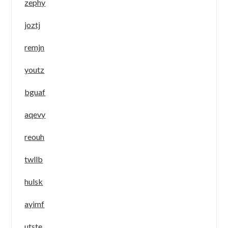
zephy
joztj
remjn
youtz
bguaf
aqevy
reouh
twllb
hulsk
ayimf
utste