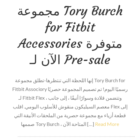
مجموعة Tory Burch
في
6
for Fitbit
أغسطس
للإجابة
Accessories متوفرة
على
الأسئلة
الآن لـ Pre-sale
التالية:
هل
يمكن
إنها اللحظة التي تنتظرها-تطلق مجموعة Tory Burch for
أن
Fitbit Associory رسميًا اليوم! تم تصميم المجموعة حصريًا
تلعب
لـ Fitbit Flex ، وتتضمن قلادة وسوارًا أنيقًا ، إلى جانب
السيرة
معصم السيليكون منقوش للأسلوب اليومي. اقلب Flex إلى
الذاتية
قطعة أزياء مع مجموعة حصرية من الملحقات الأنيقة التي
الرياضية
Read More
صممها Tory Burch ، المتاحة الآن […]
الكلية
بأمان؟