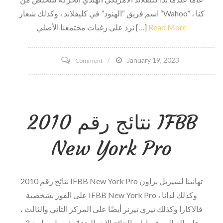
اسم فريق “الهنود” في كليفلاند ، وكذلك شعار “Wahoo” ، كنا
Read More
نرد على رغبات مجتمعنا الأصلي […]
on
January 19, 2023
Comment
Group
American
Indian
2010 نتائج رقم IFBB
Group
Pushes
New York Pro
لتعديل
الاسم
لفريق
2010 نتائج رقم IFBB New York Pro تهانينا لشيريل براون
كليفلاند
على الفوز بشخصية IFBB New York Pro ، وكذلك لدانا
MLB
فالاكارا وكذلك تيري تيرنر أيضًا على المركز الثاني والثالث ،
على التوالي. فيما يلي النتائج الإجمالية: 1. شيريل براون 2.