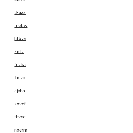
tkuas
fnebw
htbyv
zirtz
fnzha
ihdzn
cjahn
zovxf
thvec
nperm