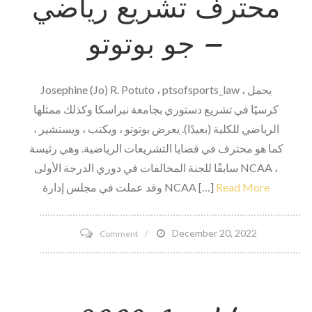
محترف تشريع رياضي
متعددة
– جو بوتوتو
السنوات
مع
Fubo
Josephine (Jo) R. Potuto ، ptsofsports_law ، يحمل
Sportsbook
كرسيًا في تشريع دستوري بجامعة نبراسكا وكذلك ممثلها
الرياضي للكلية (بعيدًا). يعرض بوتوتو ، ويكتب ، ويستشير ،
كما هو محترف في قضايا التشريعات الرياضية. وهي رئيسة
سابقًا للجنة المخالفات في دوري الدرجة الأولى NCAA ،
Read More
وقد عملت في مجلس إدارة NCAA […]
on
December 20, 2022
Comment
سؤال
وجواب
مع
محترف