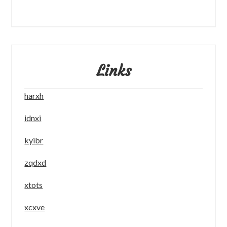
Links
harxh
idnxi
kyibr
zqdxd
xtots
xcxve