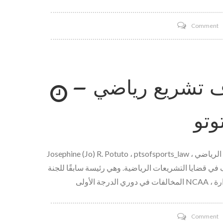
o
Comment
ف
N
Y
 تشريع رياضي –
J
ن
ة
وتو
ة
ت
ع
Josephine (Jo) R. Potuto ، ptsofsports_law ، يحمل كرسيًا في تشريع دستوري بجامعة نبراسكا وكذلك ممثلها الرياضي
F
ف في قضايا التشريعات الرياضية. وهي رئيسة سابقًا للجنة
S
o
Comment