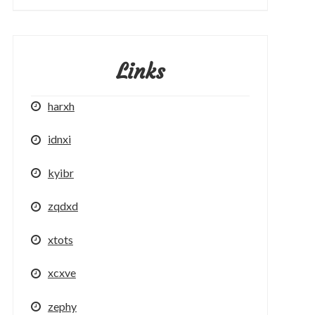
Links
harxh
idnxi
kyibr
zqdxd
xtots
xcxve
zephy