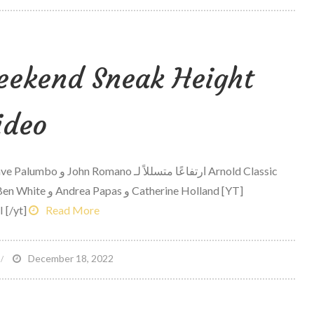
سؤا
وجوا
م
ekend Sneak Height
محتر
تشري
رياض
ideo
ج
بوتو
[/yt]
Read More
n
December 18, 2022
009
rnold