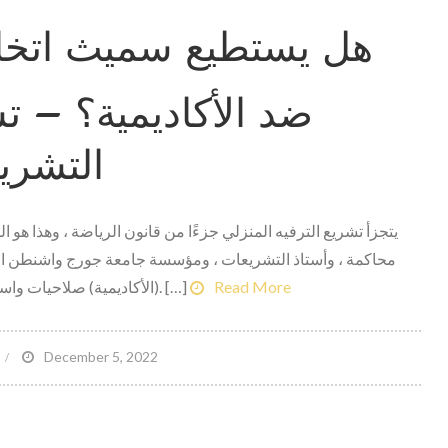
eekend
هل يستطيع سميث اتخاذ 
neak
eight
ideo
ضد الأكاديمية؟ – تش
التشري
يتجزأ تشريع الترفيه المنزلي جزءًا من قانون الرياضة ، وهذا هو ا
محاكمة ، وأستاذ التشريعات ، ومؤسسة جامعة جورج واشنطن الت
Read More
(الأكاديمية) صلاحيات واسعة على أعضائها ، بما في ذلك ويل سميث. […]
on
December 5, 2022
هل
يستطيع
سميث