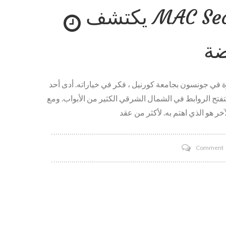
يكتشف MAC Security مكانه في سوق
ذ
ت
ة
ضة
؟
ة في جونسون بجامعة كورنيل ، فكر في خياراته. أدى أحد
تح الروابط في الشمال الشرقي الكثير من الأبواب. ومع
ذ
ذ
ت
Comment
S
ه