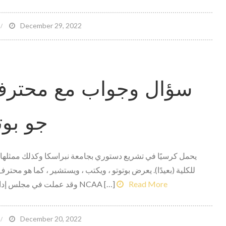
n
December 29, 2022
تكش
ew
ork
سؤال وجواب مع محترف
ets
ع
شراك
جو بوت
متعدد
السنوا
م
ubo
للكلية (بعيدًا). يعرض بوتوتو ، ويكتب ، ويستشير ، كما هو محتر
portsbook
Read More
المخالفات في دوري الدرجة الأولى NCAA ، وقد عملت في مجلس إدارة NCAA […]
n
December 20, 2022