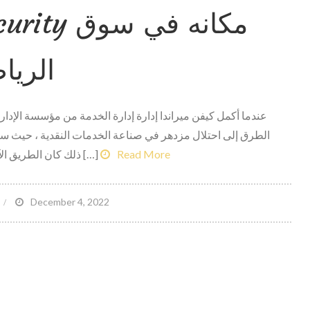
اتخا
إجراءا
قانوني
الريا
ضد
الأكاديمية
–
عندما أكمل كيفن ميراندا إدارة إدارة الخدمة من مؤسسة الإدار
تشريع
الطرق إلى احتلال مزدهر في صناعة الخدمات النقدية ، حيث ستف
أستا
Read More
ذلك كان الطريق الآخر هو الذي اهتم به. لأكثر من عقد […]
أستا
التشريعا
on
December 4, 2022
يكتشف
MAC
ecurity
مكان
في