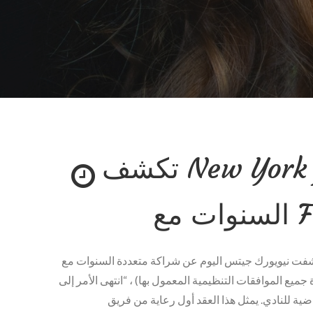
تكشف New York Jets عن شراكة متعددة
Fu
نيويورك جيتس اليوم عن شراكة متعددة السنوات مع Fubo Sportsbook ، “التمتع بالرياضة التفصيلية بالإضافة إلى
وقع أن تقدم في الربع الرابع 2021 (مع مراعاة جميع الموافقات التنظيمية المعمول بها) ، “انتهى الأمر إلى