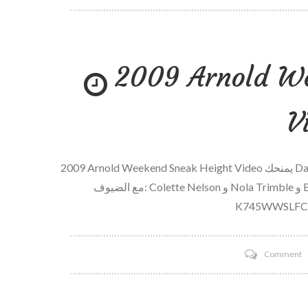
ل
ب
ع
2009 Arnold We
ف
ع
ي
V
–
و
تو
2009 Arnold Weekend Sneak Height Video يمنحك Dave Palumbo و John Romano ارتفاعًا متسللاً لـ Arnold Classic
مع الضيوف: Colette Nelson و Nola Trimble و Ben White و Andrea Papas و Catherine Holland [YT]
K745WWSLFCI 
o
Comment
2
A