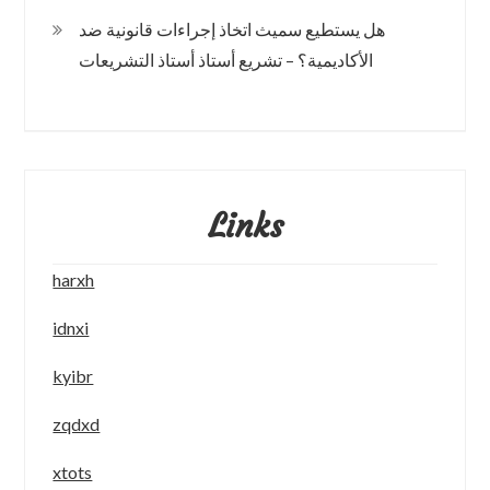
هل يستطيع سميث اتخاذ إجراءات قانونية ضد
الأكاديمية؟ – تشريع أستاذ أستاذ التشريعات
Links
harxh
idnxi
kyibr
zqdxd
xtots