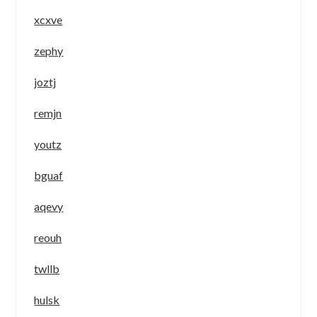
xcxve
zephy
joztj
remjn
youtz
bguaf
aqevy
reouh
twllb
hulsk