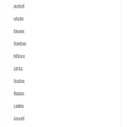
ayimf
utste
tkuas
fnebw
htbyv
zirtz
fnzha
ihdzn
cjahn
zovxf